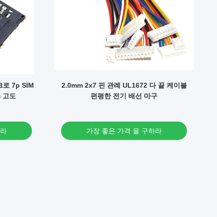
V
로 7p SIM
2.0mm 2x7 핀 관례 UL1672 다 끝 케이블
m 고도
편평한 전기 배선 마구
하라
가장 좋은 가격 을 구하라