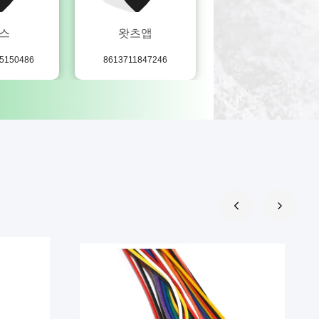
스
왓츠앱
스카이프
85150486
8613711847246
justina891014