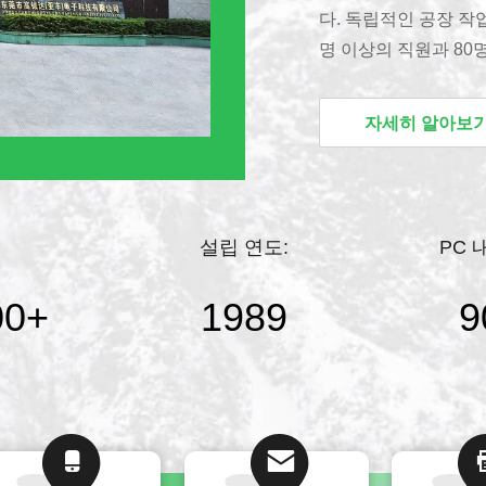
다. 독립적인 공장 작업
명 이상의 직원과 8
회사는 ISO 9001 
니다.FFC/FPC 커넥터
자세히 알아보
카드 커넥터 / USB 커넥터
시리즈 / B to B 
산하고 있습니다. 회사
이, 대만에도 지사가 
설립 연도:
PC 
고집해 왔습니다. “S
좋은 선택이 되었습니다.
00
+
1989
9
차 전자 제품, 지능형 기