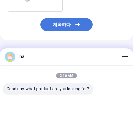
계속하다
추천된 제품
Tina
2:16 AM
Good day, what product are you looking for?
연결관을 난입하는
전선 대 기판 커넥터 웨
XH2.54mm 와
1.25mm 피치 웨이퍼
이퍼 몰렉스 1.5 피치
보드 커넥터 2-1
상자 연결관 복각 180
ZH PH HY LCP 커넥터
평 SMT 2.54 
도 8 핀 철사
넥터
최고의 가격
최고의 가격
최고의 