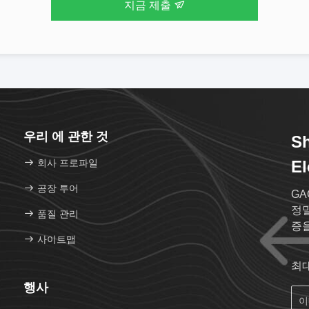
지금 제출
우리 에 관한 것
Sh
회사 프로파일
El
공장 투어
GA
정밀
품질 관리
증
사이트맵
최
행사