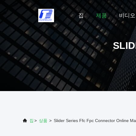
집
제품
비디오
SLI
집
>
상품
>
Slider Series Ffc Fpc Connector Online Ma