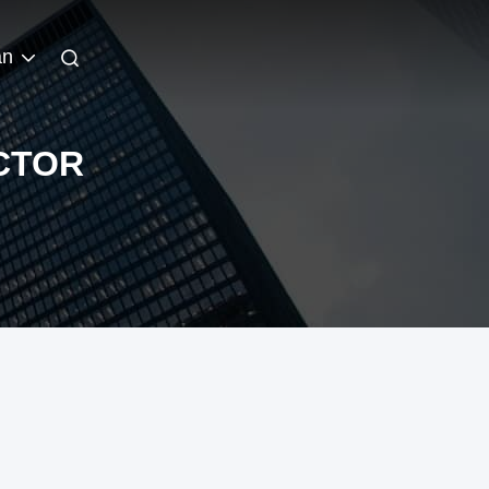
an
CTOR