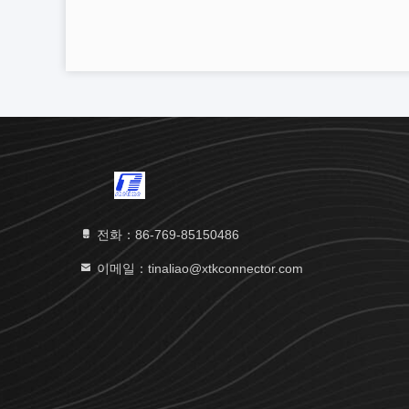
전화：86-769-85150486
이메일：tinaliao@xtkconnector.com