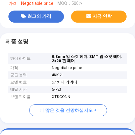
가격：Negotiable price
MOQ：500개
최고의 가격
지금 연락
제품 설명
,
,
0.8mm 암 소켓 헤더
SMT 암 소켓 헤더
하이 라이트
2x20 핀 헤더
가격
Negotiable price
공급 능력
4KK 개
모델 번호
암 헤더 커넥터
배달 시간
5-7일
브랜드 이름
XTKCONN
더 많은 것을 전망하십시오