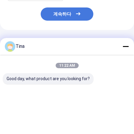
계속하다
추천된 제품
Tina
11:22 AM
Good day, what product are you looking for?
연결관 이젝터 2.0mm
막대기에 까만 1.0mm
Tin Plating Wa
복각 IDC 수형 커넥터를
피치 뒤집을 수 있는 접
Box Connector
타전하는 금에 의하여
촉 수직 SMT 유형 FPC
Plastic Produc
도금되는 PCB 널
연결관 막대기
Fress Plating
최고의 가격
최고의 가격
최고의 