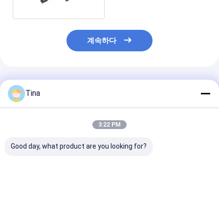
계속하다
추천된 제품
Tina
3:22 PM
Good day, what product are you looking for?
6P 마이크로 SD 카드
6 핀 SIM 카드 소켓 커
6 핀 플립 타입 
메모리 커넥터 SD / TF
넥터
커넥터 LCP 플
소켓
내구성 길다
최고의 가격
최고의 가격
최고의 