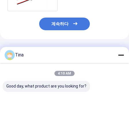
계속하다
추천된 제품
Tina
4:10 AM
Good day, what product are you looking for?
배선 장비 JST 케이블
A1254 SMD 하우징 홀
천연가스 미터 동
조립 PHR-7P PHR-4
더와 5P 6P 전기 배선
성 2 밀리미터 2
PHR-3 PHR-2 PH2.0
장비 몰렉스 51146
우징 커넥터 배선
1.25 밀리미터
에 남자입니다
최고의 가격
최고의 가격
최고의 