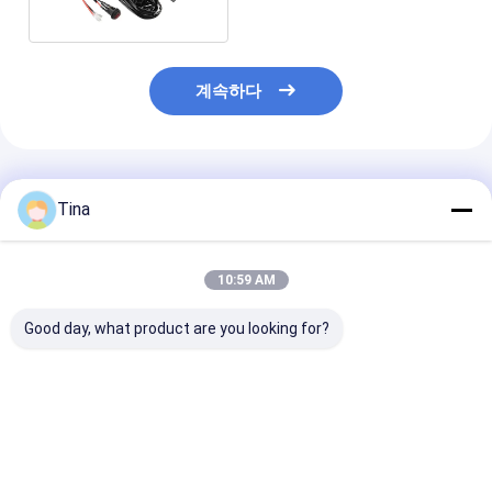
계속하다
추천된 제품
Tina
10:59 AM
Good day, what product are you looking for?
0.3 밀리미터는 FFC
DV를 위한 데이터 입력
ODM 21PIN 5
FPC 리본 플랫 케이블
DVI 위원회 플랫 FPC
터 단일층 FPC 
20Pin OEM ODM 받아
리본 케이블 50 핀 0.5
이블 플랫 300
들일 수 있는 던집니다
밀리미터 피치
터 길이
최고의 가격
최고의 가격
최고의 