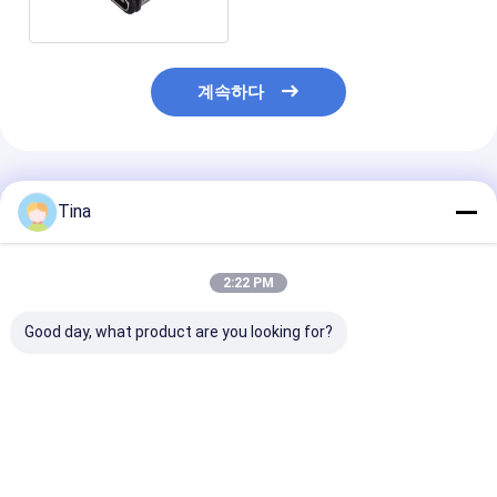
계속하다
추천된 제품
Tina
2:22 PM
Good day, what product are you looking for?
USB 타입 C 16pin 커넥
방수 SMD 수직 24핀 암
16pin USB 여
터 IP67 방수 중부 장착
Type-c 커넥터 USB 충
방수형 C 소켓 
3.0 SMT 구멍을 통해
전 포트
IPX7
수직
최고의 가격
최고의 가격
최고의 