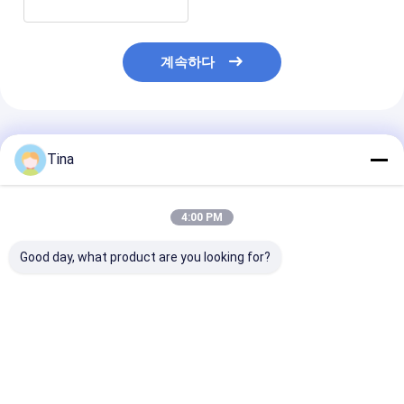
계속하다
추천된 제품
Tina
4:00 PM
Good day, what product are you looking for?
USB 타입 C 16pin 커넥
방수 SMD 수직 24핀 암
16pin USB 여
터 IP67 방수 중부 장착
Type-c 커넥터 USB 충
방수형 C 소켓 
3.0 SMT 구멍을 통해
전 포트
IPX7
수직
최고의 가격
최고의 가격
최고의 