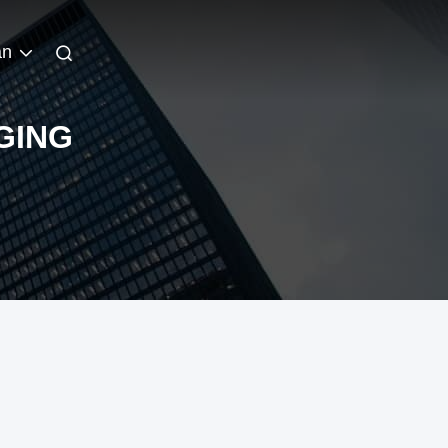
an
GING