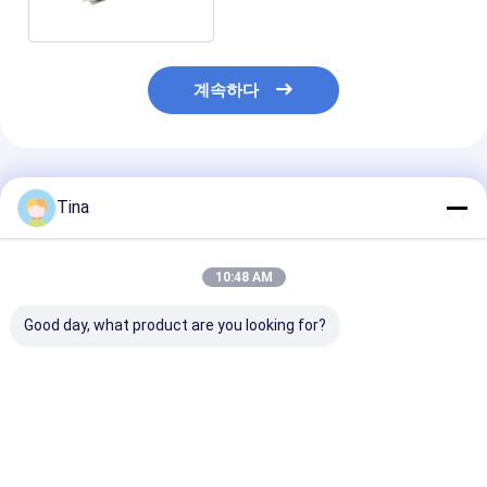
계속하다
추천된 제품
Tina
10:48 AM
Good day, what product are you looking for?
SFP SMT PCB 마운트
지도된 모듈 잭을 가진
1X2 탭 업 네트
광섬유 커넥터 20Pin
1x1 항구에 의하여 보호
트레이트 RJ45 
SFP+ 케이지 절연체 모
되는 여성 잭 8P8C
넥터 8 핀 암
듈 커넥터
RJ45 연결관
최고의 가격
최고의 가격
최고의 