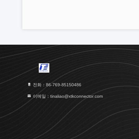
전화：86-769-85150486
이메일：tinaliao@xtkconnector.com