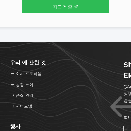
지금 제출
우리 에 관한 것
Sh
회사 프로파일
El
공장 투어
GA
정밀
품질 관리
증
사이트맵
최
행사