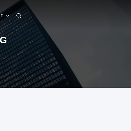
an
NG