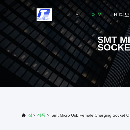
집
제품
비디오
SMT M
SOCKE
집
>
상품
>
Smt Micro Usb Female Charging Socket On