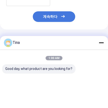
계속하다
추천된 제품
Tina
1:00 AM
Good day, what product are you looking for?
USB 타입 C 16pin 커넥
방수 SMD 수직 24핀 암
16pin USB 여
터 IP67 방수 중부 장착
Type-c 커넥터 USB 충
방수형 C 소켓 
3.0 SMT 구멍을 통해
전 포트
IPX7
수직
최고의 가격
최고의 가격
최고의 