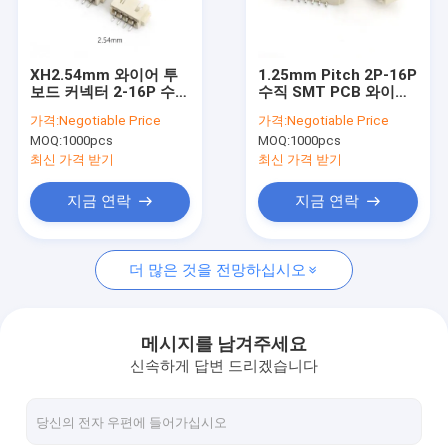
우리 에 관한 것
공장 투어
XH2.54mm 와이어 투
1.25mm Pitch 2P-16P
보드 커넥터 2-16P 수평
수직 SMT PCB 와이어
품질 관리
SMT 2.54 웨이퍼 커넥
보드 SMT MH
가격:
Negotiable Price
가격:
Negotiable Price
터
MOQ:
1000pcs
MOQ:
1000pcs
저희와 연락
최신 가격 받기
최신 가격 받기
뉴스
지금 연락
지금 연락
사건
더 많은 것을 전망하십시오
FFC FPC 커넥터
메시지를 남겨주세요
신속하게 답변 드리겠습니다
카드 커넥터
C형 여성 커넥터