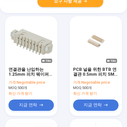
요구 사항 제공
연결관을 난입하는
PCB 널을 위한 BTB 연
1.25mm 피치 웨이퍼
결관 0.5mm 피치 SMT
상자 연결관 복각 180도
PA6T를 난입하는
가격:
Negotiable price
가격:
Negotiable price
8 핀 철사
2x25P 널
MOQ:
500개
MOQ:
500개
최신 가격 받기
최신 가격 받기
지금 연락
지금 연락