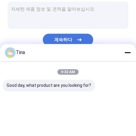
웨이퍼 박스 커넥터
핀 헤더 커넥터
암 헤더 커넥터
계속하다
입력/출력 커넥터
Tina
BTB 커넥터
우리의 카테고리
DC 전력 잭
9:32 AM
전자 와이어 장비
Good day, what product are you looking for?
맞춘 케이블 조립
FFC FPC 커넥터
카드 커넥터
C형 여성 커넥터