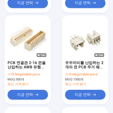
지금 연락
지금 연락
PCB 연결관 2-16 핀을
우두머리를 난입하는 2
난입하는 AWB 유형
개의 핀 PCB 주거 웨이
1.5mm 피치 웨이퍼 철
퍼 상자 연결관 SMT 수
가격:
Negotiable price
가격:
Negotiable price
사
평한 철사
MOQ:
500개
MOQ:
1500개
최신 가격 받기
최신 가격 받기
지금 연락
지금 연락