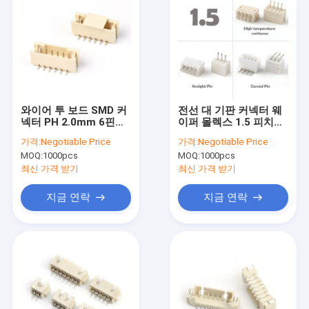
와이어 투 보드 SMD 커
전선 대 기판 커넥터 웨
넥터 PH 2.0mm 6핀
이퍼 몰렉스 1.5 피치
SMT 수직 웨이퍼 커넥
ZH PH HY LCP 커넥터
가격:
Negotiable Price
가격:
Negotiable Price
터 (커버 포함)
MOQ:
1000pcs
MOQ:
1000pcs
최신 가격 받기
최신 가격 받기
지금 연락
지금 연락
집
제품
비디오