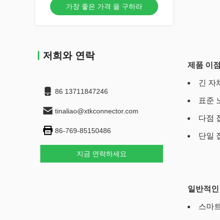
가장 좋은 가격 을 구하라
저희와 연락
제품 이
긴 자
86 13711847246
표준 
tinaliao@xtkconnector.com
다점 
86-769-85150486
단일 
지금 연락하세요
일반적인
스마트