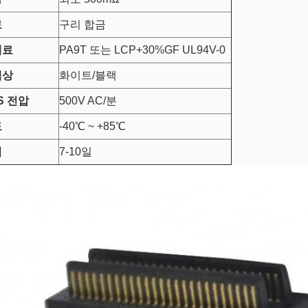
료
구리 합금
재료
PA9T 또는 LCP+30%GF UL94V-0
색상
화이트/블랙
S
전압
500V AC/분
도
-40℃ ~ +85℃
임
7-10일