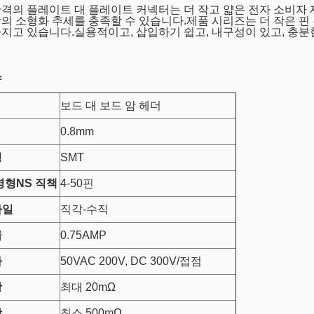
격의 플레이트 대 플레이트 커넥터는 더 작고 얇은 전자 소비자
의 소형화 추세를 충족할 수 있습니다.제품 시리즈는 더 작은 핀 간
지고 있습니다.실용적이고, 삽입하기 쉽고, 내구성이 있고, 충분
양
보드 대 보드 암 헤더
0.8mm
형
SMT
영형
NS
직책
4-50핀
타일
직각-수직
급
0.75AMP
가
50VAC 200V, DC 300V/접점
항
최대 20mΩ
항
최소 500mΩ