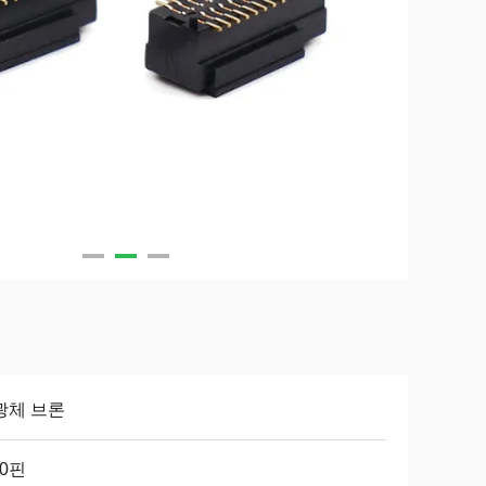
광체 브론
50핀