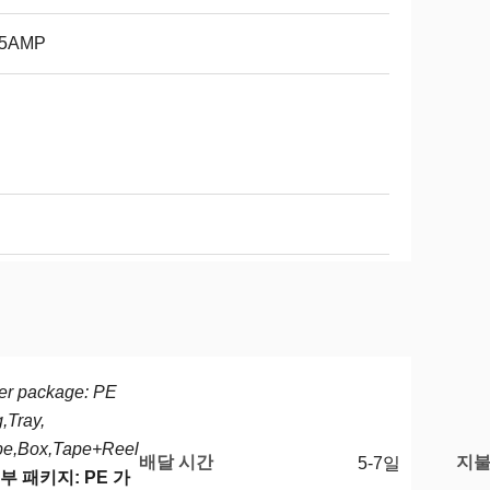
75AMP
er package: PE
,Tray,
be,Box,Tape+Reel
배달 시간
지불
5-7일
부 패키지: PE 가