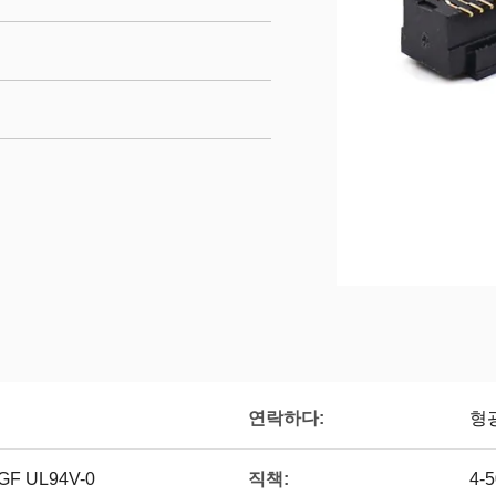
연락하다:
형
직책:
F UL94V-0
4-