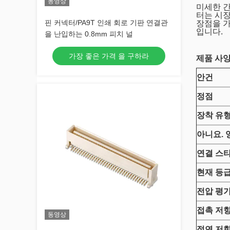
동영상
미세한 간
터는 시장
핀 커넥터/PA9T 인쇄 회로 기판 연결관
장점을 가
입니다.
을 난입하는 0.8mm 피치 널
가장 좋은 가격 을 구하라
제품 사
안건
정점
장착 유
아니요.
연결 스
현재 등
전압
평
접촉 저
동영상
절연 저