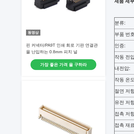
제품 세부
분류:
동영상
부품 번호
핀 커넥터/PA9T 인쇄 회로 기판 연결관
인증:
을 난입하는 0.8mm 피치 널
작동 전압
가장 좋은 가격 을 구하라
내전압:
작동 온도
절연 저
유전 저항
접촉 저항
접촉 재료