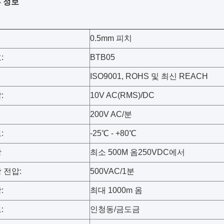
 정보
0.5mm 피치
:
BTB05
ISO9001, ROHS 및 최신 REACH
:
10V AC(RMS)/DC
200V AC/분
:
-25℃ - +80℃
항
최소 500M 옴250VDC에서
 전압:
500VAC/1분
:
최대 1000m 옴
:
인청동/금도금