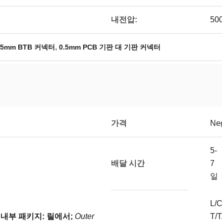
내전압:
50
,
.5mm BTB 커넥터
0.5mm PCB 기판 대 기판 커넥터
가격
Neg
5-
배달 시간
7
일
L/C
내부 패키지: 릴에서;
Outer
T/T