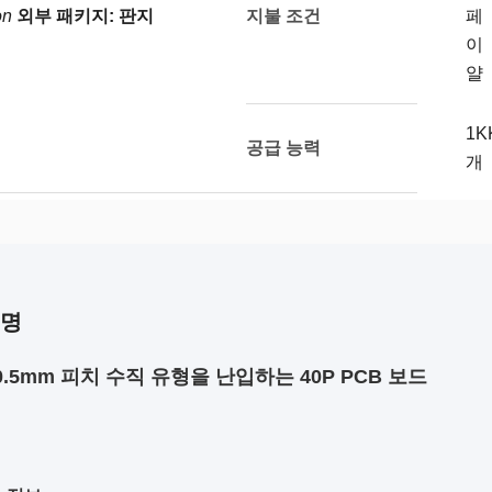
지불 조건
on
외부 패키지: 판지
페
이
얄
1K
공급 능력
개
설명
.5mm 피치 수직 유형을 난입하는 40P PCB 보드