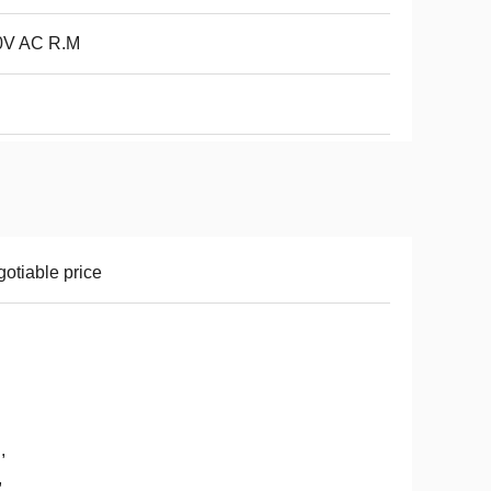
0V AC R.M
otiable price
,
,