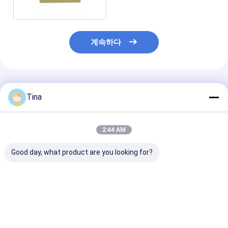
계속하다
추천된 제품
Tina
2:44 AM
Good day, what product are you looking for?
2.0mm 피치 이젝터 슈
가려진 이젝터 이중 줄
2.54mm 3*36 
라우드 헤더 커넥터 DIP
핀 헤더 직각 헤더 커넥
3 행 헤더 남성 
유형 2x8 핀 16p
터 2.0mm 피치 32p
41612 커넥터 
최고의 가격
최고의 가격
최고의 