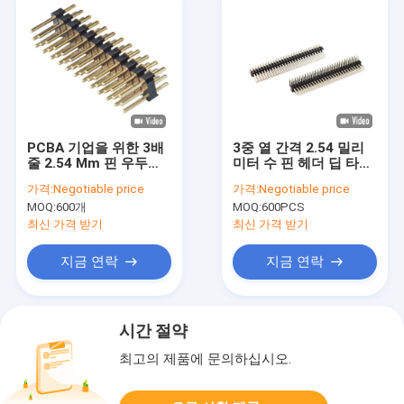
PCBA 기업을 위한 3배
3중 열 간격 2.54 밀리
줄 2.54 Mm 핀 우두머
미터 수 핀 헤더 딥 타입
리 복각 2 핀 남성 우두
관통 홀
가격:
Negotiable price
가격:
Negotiable price
머리 연결관
MOQ:
600개
MOQ:
600PCS
최신 가격 받기
최신 가격 받기
지금 연락
지금 연락
시간 절약
최고의 제품에 문의하십시오.