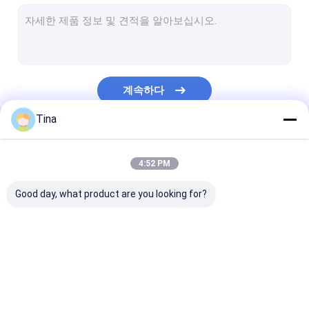
웨이퍼 박스 커넥터
핀 헤더 커넥터
암 헤더 커넥터
계속하다
입력/출력 커넥터
Tina
BTB 커넥터
우리의 카테고리
DC 전력 잭
4:52 PM
전자 와이어 장비
Good day, what product are you looking for?
맞춘 케이블 조립
FFC FPC 커넥터
카드 커넥터
C형 여성 커넥터