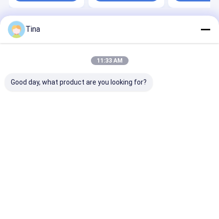
Tina
Desktop Site
홈
사이트맵
연락처
사이트맵
개인정보 보호 정책
품질
FFC FPC 커넥터
중국 공장.Copyright © 2026 Shenzhen
11:33 AM
Xietaikang Precision Electronic Co., Ltd.. All Rights Reserved.
Good day, what product are you looking for?
집
제품
비디오