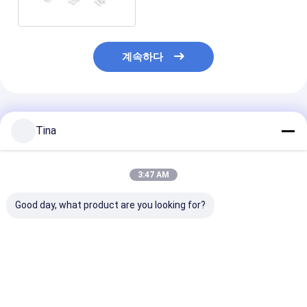
계속하다
추천된 제품
Tina
3:47 AM
Good day, what product are you looking for?
배선 장비 JST 케이블
A1254 SMD 하우징 홀
천연가스 미터 동
조립 PHR-7P PHR-4
더와 5P 6P 전기 배선
성 2 밀리미터 2
PHR-3 PHR-2 PH2.0
장비 몰렉스 51146
우징 커넥터 배선
1.25 밀리미터
에 남자입니다
최고의 가격
최고의 가격
최고의 