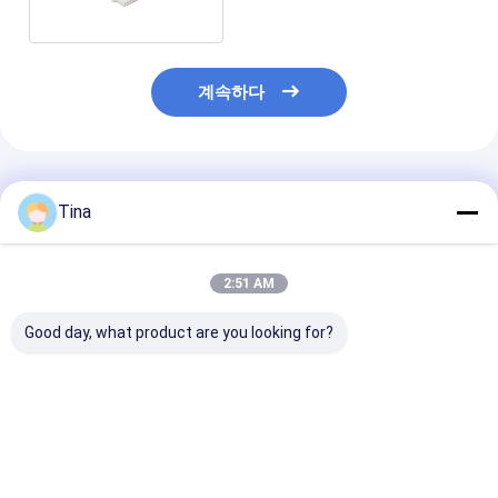
계속하다
추천된 제품
Tina
2:51 AM
Good day, what product are you looking for?
배선 장비 JST 케이블
A1254 SMD 하우징 홀
천연가스 미터 동
조립 PHR-7P PHR-4
더와 5P 6P 전기 배선
성 2 밀리미터 2
PHR-3 PHR-2 PH2.0
장비 몰렉스 51146
우징 커넥터 배선
1.25 밀리미터
에 남자입니다
최고의 가격
최고의 가격
최고의 