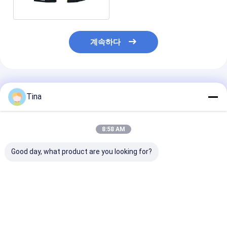
계속하다
추천된 제품
Tina
8:58 AM
Good day, what product are you looking for?
0.3 밀리미터는 FFC
DV를 위한 데이터 입력
ODM 21PIN 5
FPC 리본 플랫 케이블
DVI 위원회 플랫 FPC
터 단일층 FPC 
20Pin OEM ODM 받아
리본 케이블 50 핀 0.5
이블 플랫 300
들일 수 있는 던집니다
밀리미터 피치
터 길이
최고의 가격
최고의 가격
최고의 