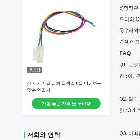
5)명령은
우리의 Q
6)우리와
7)잘 에
FAQ
Q1. 그
동영상
한 : 예
장비 케이블 집회 몰렉스 0을 배선하는
맞춘 연결기
Q2. 얼
가장 좋은 가격 을 구하라
한 : 3-4 
Q3. 어
저희와 연락