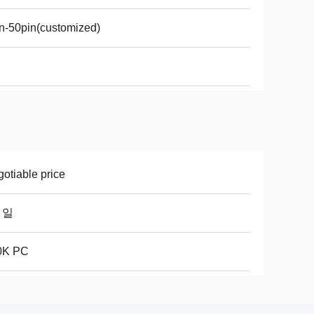
n-50pin(customized)
otiable price
7 일
0K PC