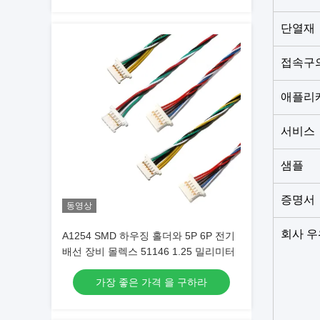
단열재
접속구
애플리
서비스
샘플
증명서
동영상
회사 우
A1254 SMD 하우징 홀더와 5P 6P 전기
배선 장비 몰렉스 51146 1.25 밀리미터
가장 좋은 가격 을 구하라