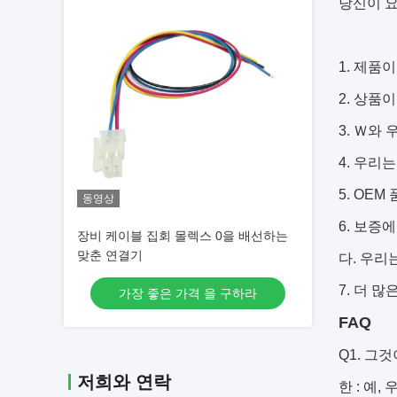
당신이 
1. 제품
2. 상품
3. Ｗ와
4. 우리
5. OE
동영상
6. 보증
장비 케이블 집회 몰렉스 0을 배선하는
맞춘 연결기
다. 우리
7. 더 
가장 좋은 가격 을 구하라
FAQ
Q1. 그
저희와 연락
한 : 예