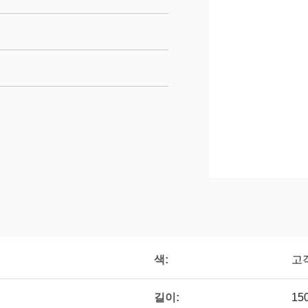
색:
고
길이:
15