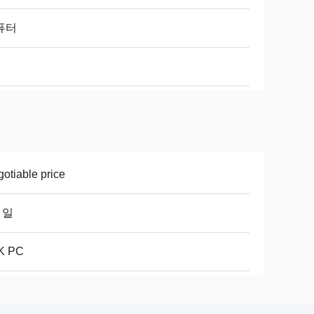
퓨터
otiable price
7 일
K PC