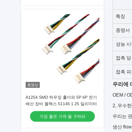
특징
증명서
성능 시
접촉 당
접촉 피
우리에 
동영상
OEM / 
A1254 SMD 하우징 홀더와 5P 6P 전기
배선 장비 몰렉스 51146 1.25 밀리미터
2, 우수한
우리는 
가장 좋은 가격 을 구하라
생산 fl