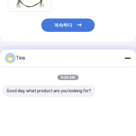
다
계속하다
추천된 제품
Tina
6:26 AM
Good day, what product are you looking for?
배선 장비 JST 케이블
A1254 SMD 하우징 홀
천연가스 미터 동
조립 PHR-7P PHR-4
더와 5P 6P 전기 배선
성 2 밀리미터 2
PHR-3 PHR-2 PH2.0
장비 몰렉스 51146
우징 커넥터 배선
1.25 밀리미터
에 남자입니다
최고의 가격
최고의 가격
최고의 