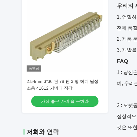
우리의 
1. 엄밀
전에 품질
2. 제품
3. 재발
FAQ
동영상
1 : 당
2.54mm 3*36 핀 78 핀 3 행 헤더 남성
예, 우리
소음 41612 커넥터 직각
가장 좋은 가격 을 구하라
2 : 오
정상적으로
것은 또한
저희와 연락