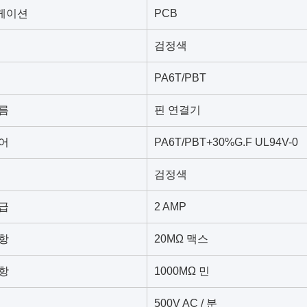
케이션
PCB
검정색
PA6T/PBT
름
핀 연결기
어
PA6T/PBT+30%G.F UL94V-0
검정색
급
2 AMP
항
20MΩ 맥스
항
1000MΩ 민
500V AC / 분