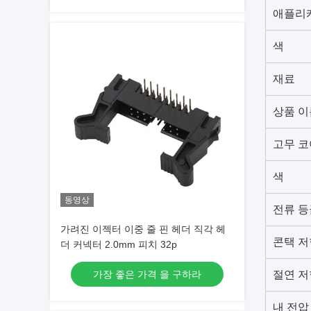
애플리
색
재료
상품 이
고무 코
색
동영상
전류 등
가려진 이젝터 이중 줄 핀 헤더 직각 헤
콘택 저
더 커넥터 2.0mm 피치 32p
가장 좋은 가격 을 구하라
절연 저
내 전압