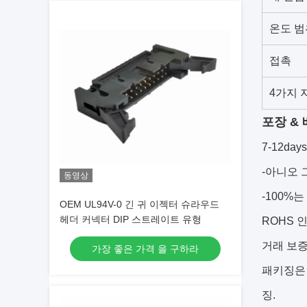
온도 범
접촉
4가지 
포장 &
7-12d
-아니오 
동영상
-100%
OEM UL94V-0 긴 귀 이젝터 슈라우드
헤더 커넥터 DIP 스트레이트 유형
ROHS 
거래 보증
가장 좋은 가격 을 구하라
패키징은 
징.