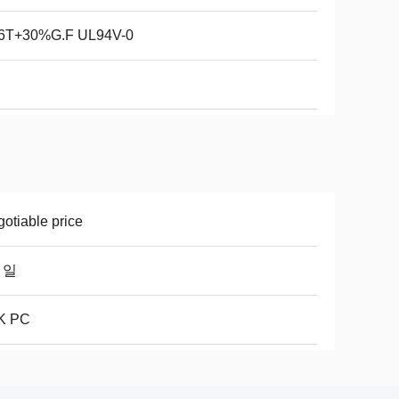
6T+30%G.F UL94V-0
otiable price
7 일
K PC