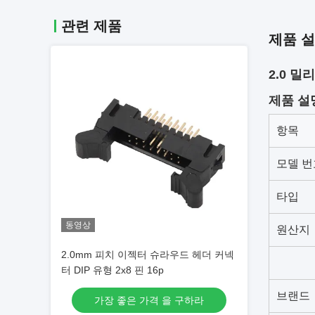
관련 제품
제품 
2.0 
제품 설
항목
모델 번
타입
동영상
원산지
2.0mm 피치 이젝터 슈라우드 헤더 커넥
터 DIP 유형 2x8 핀 16p
브랜드
가장 좋은 가격 을 구하라