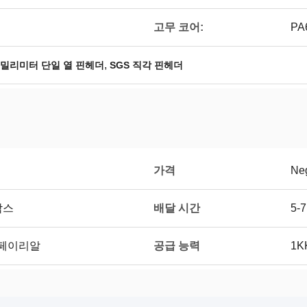
고무 코어:
PA
,
0 밀리미터 단일 열 핀헤더
SGS 직각 핀헤더
가격
Neg
배달 시간
박스
5-
공급 능력
, 페이리알
1K