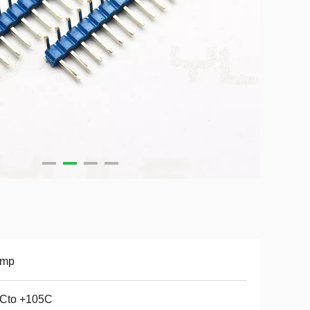
Amp
0Cto +105C