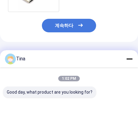
계속하다
추천된 제품
Tina
1:02 PM
Good day, what product are you looking for?
USB 타입 C 16pin 커넥
방수 SMD 수직 24핀 암
16pin USB 여
터 IP67 방수 중부 장착
Type-c 커넥터 USB 충
방수형 C 소켓 
3.0 SMT 구멍을 통해
전 포트
IPX7
수직
최고의 가격
최고의 가격
최고의 