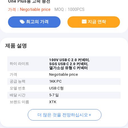
One Plus용 고속 충전
가격：Negotiable price
MOQ：1000PCS
최고의 가격
지금 연락
제품 설명
,
100V USB C 2.0 커넥터
하이 라이트
,
SGS USB C 2.0 커넥터
열가소성 유형 C 커넥터
가격
Negotiable price
공급 능력
1KK PC
모델 번호
USB C형
배달 시간
5-7 일
브랜드 이름
XTK
더 많은 것을 전망하십시오