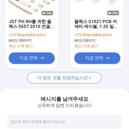
우리 에 관한 것
공장 투어
JST PH XH를 위한 몰
몰렉스 51021 PCB 커
렉스 5557 2510 연결기
넥터 케이블, 1.25 밀리
품질 관리
배선 하네스 28AWG
미터 피치 연결기 배선
가격:
Negotiable price
가격:
Negotiable price
하네스
MOQ:
1000 PC
MOQ:
500 PC
저희와 연락
최신 가격 받기
최신 가격 받기
뉴스
지금 연락
지금 연락
사건
더 많은 것을 전망하십시오
FFC FPC 커넥터
메시지를 남겨주세요
신속하게 답변 드리겠습니다
카드 커넥터
C형 여성 커넥터