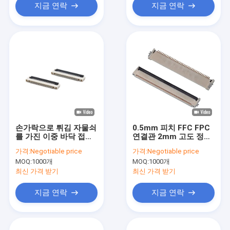
지금 연락
지금 연락
손가락으로 튀김 자물쇠
0.5mm 피치 FFC FPC
를 가진 이중 바닥 접촉
연결관 2mm 고도 정각
정밀도 FFC FPC 연결
SMT 4~96 회로
가격:
Negotiable price
가격:
Negotiable price
관 1.2mm 고도
MOQ:
1000개
MOQ:
1000개
최신 가격 받기
최신 가격 받기
지금 연락
지금 연락