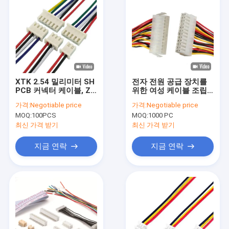
XTK 2.54 밀리미터 SH
전자 전원 공급 장치를
PCB 커넥터 케이블, ZH
위한 여성 케이블 조립
맞춘 전자 케이블
에 남자인 JST 2.54 밀
가격:
Negotiable price
가격:
Negotiable price
리미터 24P
MOQ:
100PCS
MOQ:
1000 PC
최신 가격 받기
최신 가격 받기
지금 연락
지금 연락
집
제품
비디오