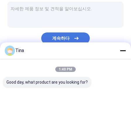
웨이퍼 박스 커넥터
핀 헤더 커넥터
암 헤더 커넥터
계속하다
입력/출력 커넥터
Tina
BTB 커넥터
우리의 카테고리
DC 전력 잭
1:40 PM
전자 와이어 장비
Good day, what product are you looking for?
맞춘 케이블 조립
FFC FPC 커넥터
카드 커넥터
C형 여성 커넥터