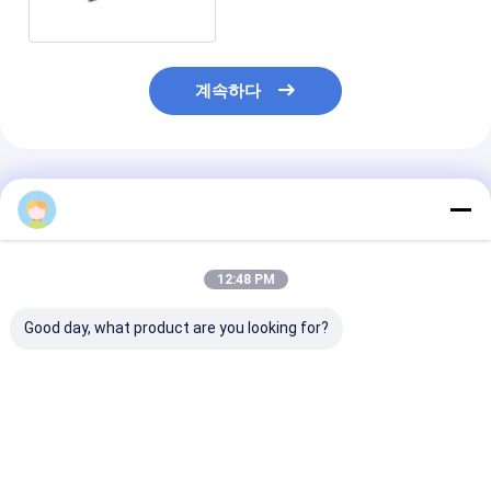
계속하다
추천된 제품
12:48 PM
Good day, what product are you looking for?
SFP SMT PCB 마운트
지도된 모듈 잭을 가진
1X2 탭 업 네트
광섬유 커넥터 20Pin
1x1 항구에 의하여 보호
트레이트 RJ45 
SFP+ 케이지 절연체 모
되는 여성 잭 8P8C
넥터 8 핀 암
듈 커넥터
RJ45 연결관
최고의 가격
최고의 가격
최고의 