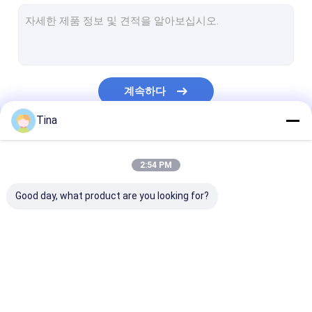
웨이퍼 박스 커넥터
핀 헤더 커넥터
암 헤더 커넥터
계속하다
입력/출력 커넥터
Tina
BTB 커넥터
우리의 카테고리
DC 전력 잭
2:54 PM
전자 와이어 장비
Good day, what product are you looking for?
맞춘 케이블 조립
FFC FPC 커넥터
카드 커넥터
C형 여성 커넥터