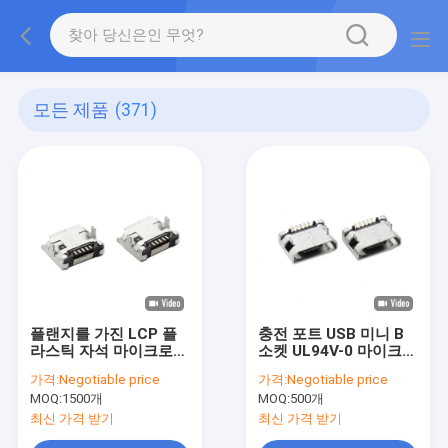
모든 제품
(371)
플랜지를 가진 LCP 플
충전 포트 USB 미니 B
라스틱 자석 마이크로
소켓 UL94V-0 마이크로
USB 연결관 유형 B 5 핀
USB 2.0 B 유형 5 핀 커
가격:
Negotiable price
가격:
Negotiable price
넥터
MOQ:
1500개
MOQ:
500개
최신 가격 받기
최신 가격 받기