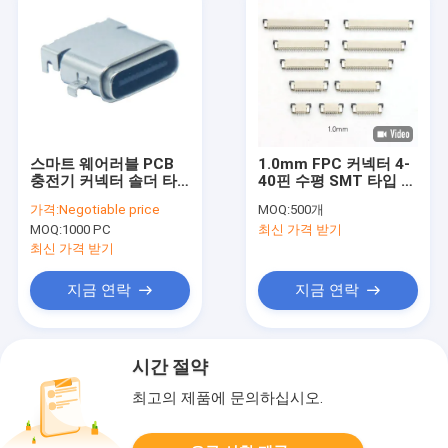
스마트 웨어러블 PCB
1.0mm FPC 커넥터 4-
충전기 커넥터 솔더 타
40핀 수평 SMT 타입 상
입 C용 24핀 3.1 방수
단 접점 1.0 FPC 커넥터
가격:
Negotiable price
MOQ:
500개
IPX7 USB C 커넥터
MOQ:
1000 PC
최신 가격 받기
최신 가격 받기
지금 연락
지금 연락
시간 절약
최고의 제품에 문의하십시오.