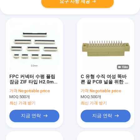
요구 사항 제공
FPC 커넥터 수평 플립
C 유형 수직 여성 똑바
잠금 ZIF 타입 H2.0mm
른 끝 PCB 널을 위한 우
4-60핀 0.5mm 피치
두머리 연결관 42 핀
가격:
Negotiable price
가격:
Negotiable price
FPC/FFC 커넥터
MOQ:
500개
MOQ:
500개
최신 가격 받기
최신 가격 받기
지금 연락
지금 연락